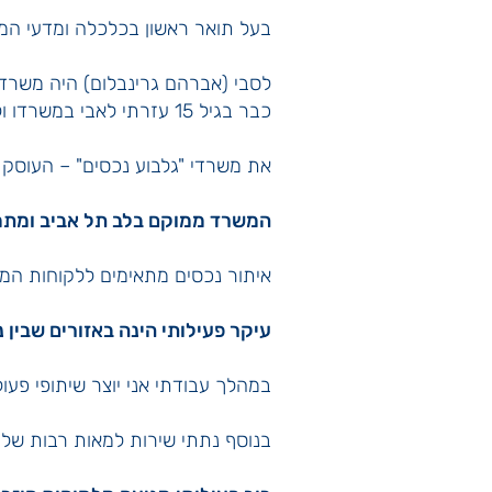
בעל תואר ראשון בכלכלה ומדעי המדי
לסבי (אברהם גרינבלום) היה משרד תיווך בשנות ה50 ולאבי (יצחק גלבוע) היה משרד תיו
כבר בגיל 15 עזרתי לאבי במשרדו ולמדתי ממנו את
את משרדי "גלבוע נכסים" – העוסק בתיו
המשרד ממוקם בלב תל אביב ומתמחה
איתור נכסים מתאימים ללקוחות המב
עיקר פעילותי הינה באזורים שבין נחל
במהלך עבודתי אני יוצר שיתופי פעול
בנוסף נתתי שירות למאות רבות של ל