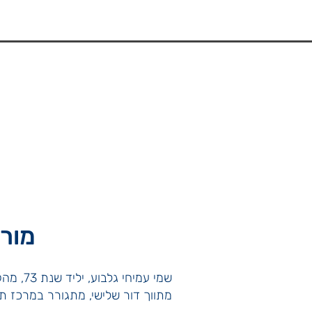
מורש
שמי עמיחי גלבוע, יליד שנת 73, מהקריות – חיפה.
מתווך דור שלישי, מתגורר במרכז תל א